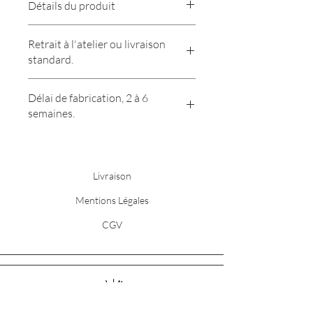
Détails du produit
Porte-savon en grès, fabriquée
Retrait à l'atelier ou livraison
entièrement à la main.
standard.
Ecoulement de l'eau par les 3 trous,
facilité par les pieds situés sous le porte-
savon.
Délai de fabrication, 2 à 6
Email mat appliqué à la main.
semaines.
Lavable au lave-vaisselle.
Dimensions 13cmx8cm.
Livraison
Mentions Légales
CGV