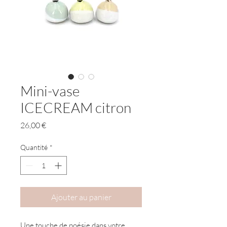
Mini-vase
ICECREAM citron
Prix
26,00 €
Quantité
*
Ajouter au panier
Une touche de poésie dans votre