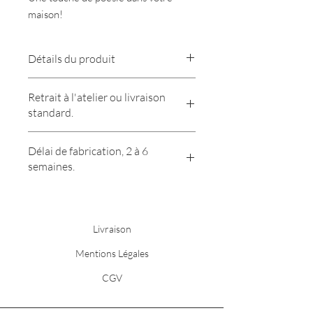
maison!
Détails du produit
Mini vase en grès, fabriqué entièrement
Retrait à l'atelier ou livraison
à la main.
standard.
Emaillage par trempage, blanc et
jaune brillant.
Hauteur 6 cm.
Délai de fabrication, 2 à 6
semaines.
Livraison
Mentions Légales
CGV