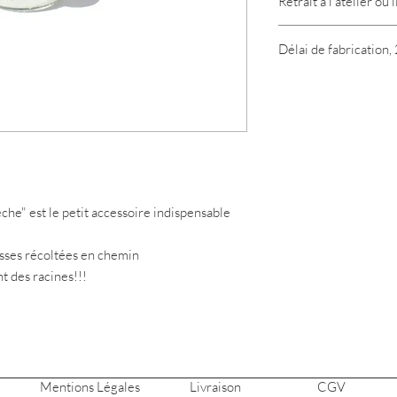
Retrait à l'atelier ou 
Emaillage par trempage
Diamètre 7 cm.
Délai de fabrication,
che" est le petit accessoire indispensable
usses récoltées en chemin
t des racines!!!
Mentions Légales
Livraison
CGV