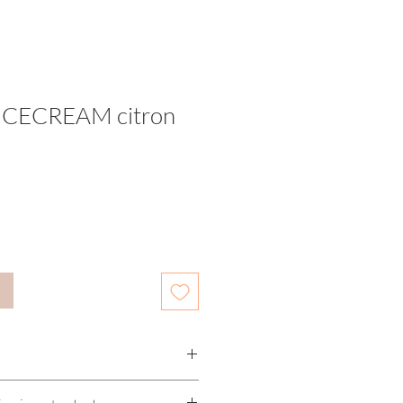
r ICECREAM citron
abriqué entièrement à la main.